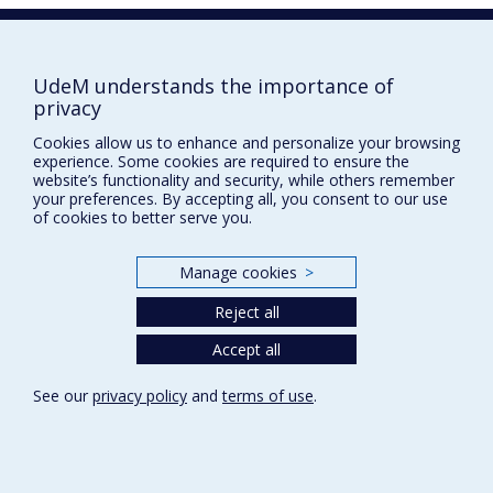
1993
UdeM understands the importance of
privacy
Cookies allow us to enhance and personalize your browsing
experience. Some cookies are required to ensure the
website’s functionality and security, while others remember
your preferences. By accepting all, you consent to our use
of cookies to better serve you.
Prix et distinctions
Manage cookies
>
Plan du site
|
Accessibilité
Reject all
Accept all
Privacy
Terms of use
See our
privacy policy
and
terms of use
.
Cookie Settings
Université de
Montréal