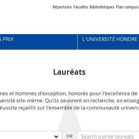
Liens
Répertoire
Facultés
Bibliothèques
Plan campus
externes
S PRIX
L'UNIVERSITÉ HONORE
Lauréats
mes et hommes d’exception, honorés pour l’excellence de 
iversité elle-même. Qu’ils oeuvrent en recherche, en ens
réussite rejaillit sur l’ensemble de la communauté universi
OR