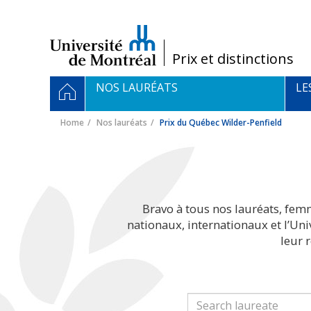
Passer
au
contenu
/
Prix et distinctions
Navigation
HOME
NOS LAURÉATS
LE
principale
Home
Nos lauréats
Prix du Québec Wilder-Penfield
Bravo à tous nos lauréats, fem
nationaux, internationaux et l’Un
leur 