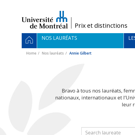
Passer
au
contenu
/
Prix et distinctions
Navigation
HOME
NOS LAURÉATS
LE
principale
Home
Nos lauréats
Annie Gilbert
Bravo à tous nos lauréats, fem
nationaux, internationaux et l’Un
leur 