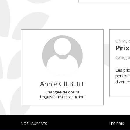
UNIVE
Pri
Categor
Les pri
personn
diverse
Annie
GILBERT
Chargée de cours
Linguistique et traduction
NOS LAURÉATS
LES PRIX