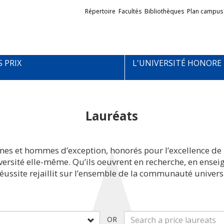
Liens
Répertoire
Facultés
Bibliothèques
Plan campus
externes
S PRIX
L'UNIVERSITÉ HONORE
Lauréats
mes et hommes d’exception, honorés pour l’excellence de 
iversité elle-même. Qu’ils oeuvrent en recherche, en ens
réussite rejaillit sur l’ensemble de la communauté universi
OR