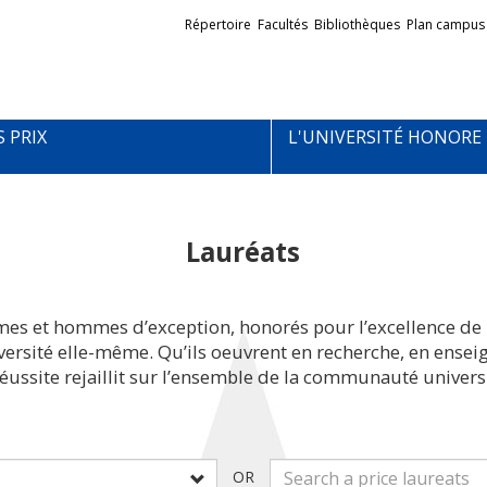
Liens
Répertoire
Facultés
Bibliothèques
Plan campus
externes
S PRIX
L'UNIVERSITÉ HONORE
Lauréats
mes et hommes d’exception, honorés pour l’excellence de 
iversité elle-même. Qu’ils oeuvrent en recherche, en ens
réussite rejaillit sur l’ensemble de la communauté universi
OR