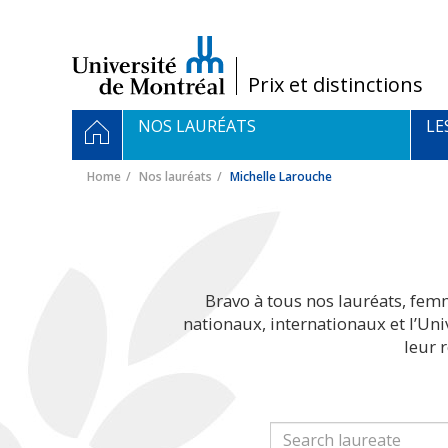
Passer
au
contenu
/
Prix et distinctions
Navigation
HOME
NOS LAURÉATS
LE
principale
Home
Nos lauréats
Michelle Larouche
Bravo à tous nos lauréats, fem
nationaux, internationaux et l’Un
leur 