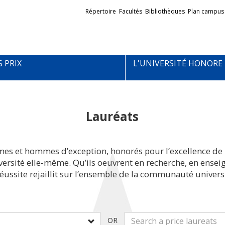
Liens
Répertoire
Facultés
Bibliothèques
Plan campus
externes
S PRIX
L'UNIVERSITÉ HONORE
Lauréats
mes et hommes d’exception, honorés pour l’excellence de 
iversité elle-même. Qu’ils oeuvrent en recherche, en ens
réussite rejaillit sur l’ensemble de la communauté universi
OR