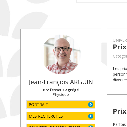
UNIVE
Pri
Categor
Les pri
personn
diverse
Jean-François
ARGUIN
Professeur agrégé
Physique
PORTRAIT
Pri
MES RECHERCHES
Parfois