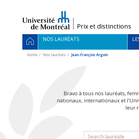
Passer
au
contenu
/
Prix et distinctions
Navigation
HOME
NOS LAURÉATS
LE
principale
Home
Nos lauréats
Jean-François Arguin
Bravo à tous nos lauréats, fem
nationaux, internationaux et l’Un
leur 