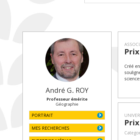
ASSOCI
Prix
Créé en
soulign
science
André G.
ROY
Professeur émérite
Géographie
PORTRAIT
UNIVE
Pri
MES RECHERCHES
Categor