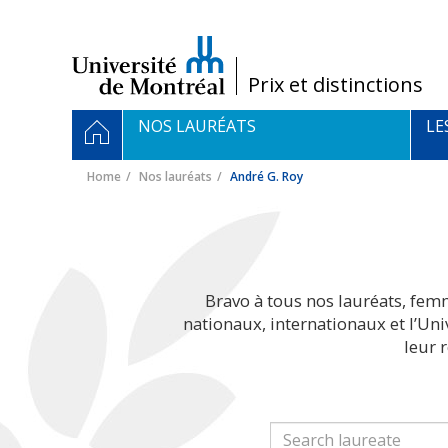
Passer
au
contenu
/
Prix et distinctions
Navigation
HOME
NOS LAURÉATS
LE
principale
Home
Nos lauréats
André G. Roy
Bravo à tous nos lauréats, fem
nationaux, internationaux et l’Un
leur 