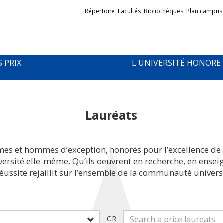
Liens
Répertoire
Facultés
Bibliothèques
Plan campus
externes
S PRIX
L'UNIVERSITÉ HONORE
Lauréats
mes et hommes d’exception, honorés pour l’excellence de 
iversité elle-même. Qu’ils oeuvrent en recherche, en ens
réussite rejaillit sur l’ensemble de la communauté universi
OR