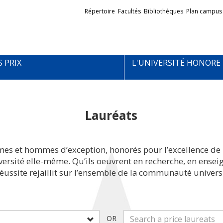
Liens
Répertoire
Facultés
Bibliothèques
Plan campus
externes
S PRIX
L'UNIVERSITÉ HONORE
Lauréats
mes et hommes d’exception, honorés pour l’excellence de 
iversité elle-même. Qu’ils oeuvrent en recherche, en ens
réussite rejaillit sur l’ensemble de la communauté universi
OR