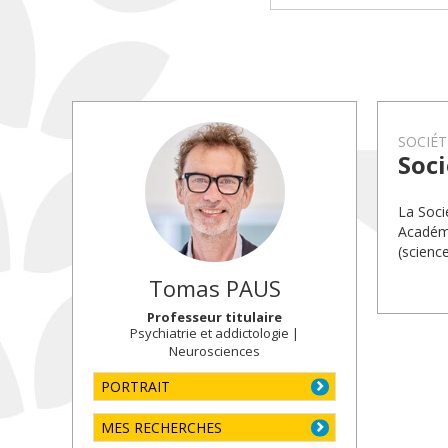
SOCIÉT
Soci
La Soci
Académi
(science
Tomas
PAUS
Professeur titulaire
Psychiatrie et addictologie |
Neurosciences
PORTRAIT
MES RECHERCHES