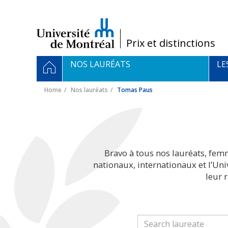
Passer
au
contenu
/
Prix et distinctions
Navigation
HOME
NOS LAURÉATS
LE
principale
Home
Nos lauréats
Tomas Paus
Bravo à tous nos lauréats, fem
nationaux, internationaux et l’Un
leur 