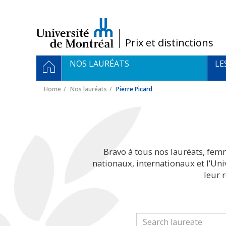
Passer
au
contenu
/
Prix et distinctions
Navigation
HOME
NOS LAURÉATS
LE
principale
Home
Nos lauréats
Pierre Picard
Bravo à tous nos lauréats, fem
nationaux, internationaux et l’Un
leur 