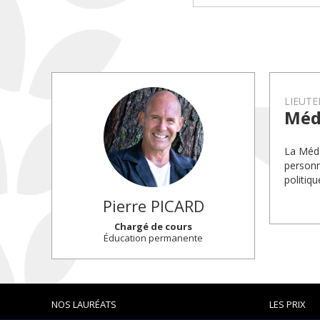
LIEUT
Méda
La Méda
personn
politiqu
Pierre
PICARD
Chargé de cours
Éducation permanente
NOS LAURÉATS
LES PRIX