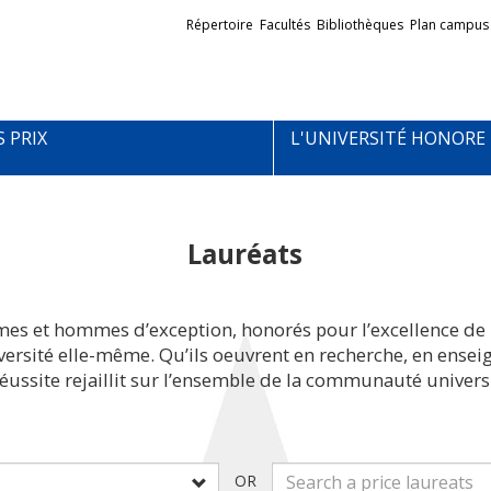
Liens
Répertoire
Facultés
Bibliothèques
Plan campus
externes
S PRIX
L'UNIVERSITÉ HONORE
Lauréats
mes et hommes d’exception, honorés pour l’excellence de 
iversité elle-même. Qu’ils oeuvrent en recherche, en ens
réussite rejaillit sur l’ensemble de la communauté universi
OR