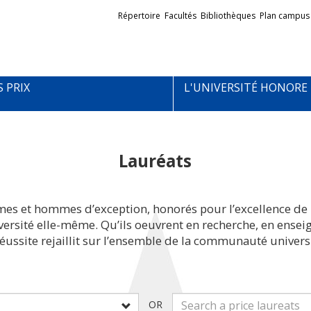
Liens
Répertoire
Facultés
Bibliothèques
Plan campus
externes
S PRIX
L'UNIVERSITÉ HONORE
Lauréats
mes et hommes d’exception, honorés pour l’excellence de 
iversité elle-même. Qu’ils oeuvrent en recherche, en ens
réussite rejaillit sur l’ensemble de la communauté universi
OR