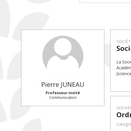
SOCIÉT
Soci
La Soci
Académi
(science
Pierre
JUNEAU
Professeur invité
Communication
GOUVE
Ord
Categor