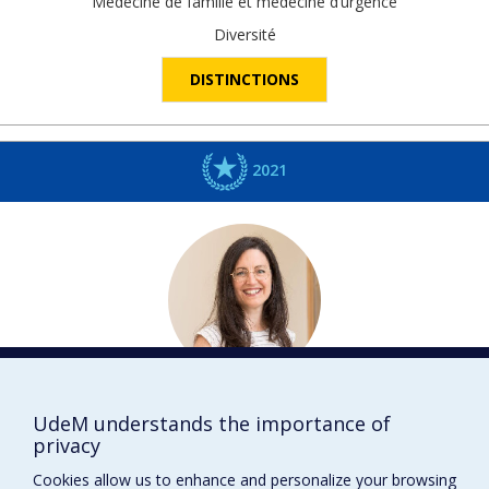
Médecine de famille et médecine d’urgence
Diversité
DISTINCTIONS
2021
Marie-Ève
BOUTHILLIER
UdeM understands the importance of
Médecine de famille et médecine d'urgence
privacy
Inspiration
Cookies allow us to enhance and personalize your browsing