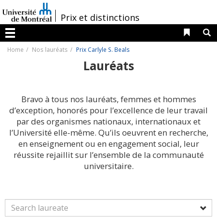
Passer
au
/
Prix et distinctions
contenu
Liens 
R
Menu
Home
Nos lauréats
Prix Carlyle S. Beals
Lauréats
Bravo à tous nos lauréats, femmes et hommes
d’exception, honorés pour l’excellence de leur travail
par des organismes nationaux, internationaux et
l’Université elle-même. Qu’ils oeuvrent en recherche,
en enseignement ou en engagement social, leur
réussite rejaillit sur l’ensemble de la communauté
universitaire.