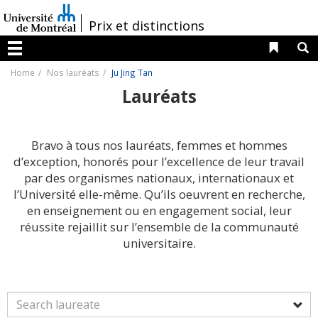
Passer
au
/
Prix et distinctions
contenu
Liens 
R
Menu
Home
Nos lauréats
Ju Jing Tan
Lauréats
Bravo à tous nos lauréats, femmes et hommes
d’exception, honorés pour l’excellence de leur travail
par des organismes nationaux, internationaux et
l’Université elle-même. Qu’ils oeuvrent en recherche,
en enseignement ou en engagement social, leur
réussite rejaillit sur l’ensemble de la communauté
universitaire.