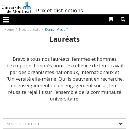
Passer
au
/
Prix et distinctions
contenu
Liens 
R
Menu
Home
Nos lauréats
Daniel Mcduff
Lauréats
Bravo à tous nos lauréats, femmes et hommes
d’exception, honorés pour l’excellence de leur travail
par des organismes nationaux, internationaux et
l’Université elle-même. Qu’ils oeuvrent en recherche,
en enseignement ou en engagement social, leur
réussite rejaillit sur l’ensemble de la communauté
universitaire.