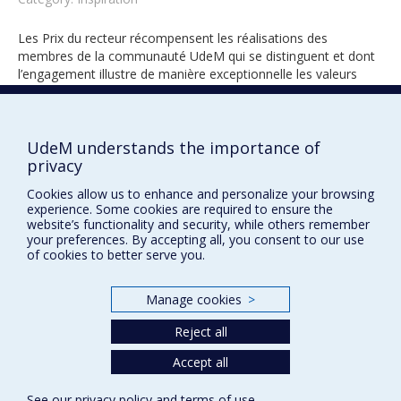
Les Prix du recteur récompensent les réalisations des
membres de la communauté UdeM qui se distinguent et dont
l’engagement illustre de manière exceptionnelle les valeurs
universitaires.
UdeM understands the importance of
privacy
2013
Cookies allow us to enhance and personalize your browsing
experience. Some cookies are required to ensure the
website’s functionality and security, while others remember
your preferences. By accepting all, you consent to our use
of cookies to better serve you.
Manage cookies
>
Prix et distinctions
Reject all
Plan du site
|
Accessibilité
Accept all
Privacy
See our
privacy policy
and
terms of use
.