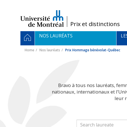
Passer
au
contenu
/
Prix et distinctions
Navigation
HOME
NOS LAURÉATS
LE
principale
Home
Nos lauréats
Prix Hommage bénévolat-Québec
Bravo à tous nos lauréats, fem
nationaux, internationaux et l’Un
leur 