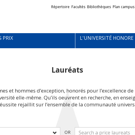
Liens
Répertoire
Facultés
Bibliothèques
Plan campus
externes
S PRIX
L'UNIVERSITÉ HONORE
Lauréats
mes et hommes d’exception, honorés pour l’excellence de 
iversité elle-même. Qu’ils oeuvrent en recherche, en ens
réussite rejaillit sur l’ensemble de la communauté universi
OR