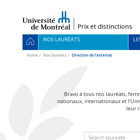
Passer
au
contenu
/
Prix et distinctions
Navigation
HOME
NOS LAURÉATS
LE
principale
Home
Nos lauréats
Direction de l'externat
Bravo à tous nos lauréats, fem
nationaux, internationaux et l’Un
leur 