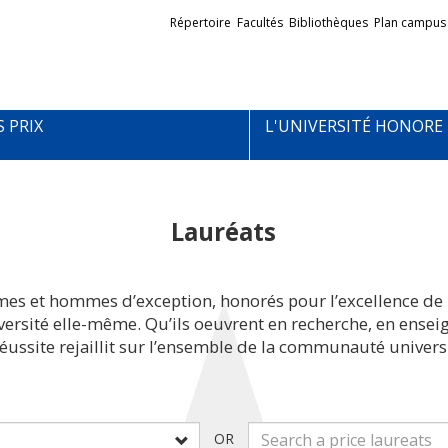
Liens
Répertoire
Facultés
Bibliothèques
Plan campus
externes
S PRIX
L'UNIVERSITÉ HONORE
Lauréats
mes et hommes d’exception, honorés pour l’excellence de 
iversité elle-même. Qu’ils oeuvrent en recherche, en ens
réussite rejaillit sur l’ensemble de la communauté universi
OR