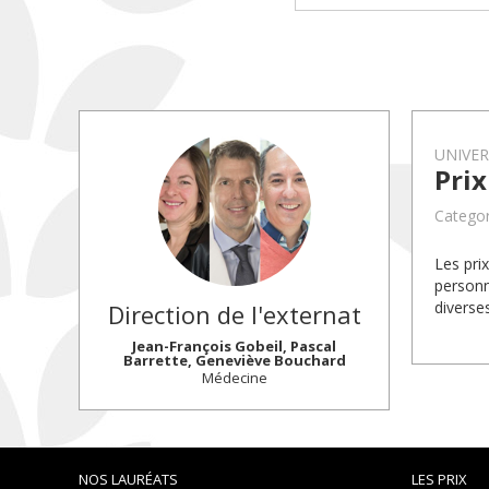
UNIVE
Pri
Categor
Les pri
personn
diverse
Direction de l'externat
Jean-François Gobeil, Pascal
Barrette, Geneviève Bouchard
Médecine
NOS LAURÉATS
LES PRIX