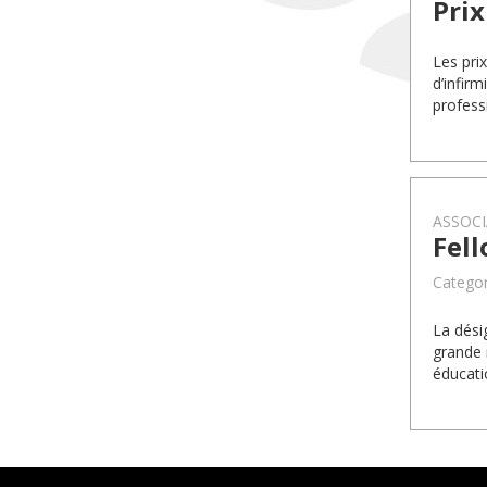
Prix
Les prix
d’infirm
profess
ASSOCI
Fell
Categor
La dési
grande 
éducati