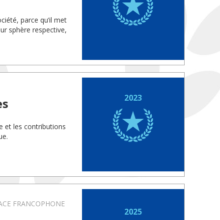
iété, parce qu’il met
ur sphère respective,
2023
es
e et les contributions
ue.
SPACE FRANCOPHONE
2025