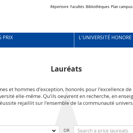
Liens
Répertoire
Facultés
Bibliothèques
Plan campus
externes
S PRIX
L'UNIVERSITÉ HONORE
Lauréats
mes et hommes d’exception, honorés pour l’excellence de 
iversité elle-même. Qu’ils oeuvrent en recherche, en ens
réussite rejaillit sur l’ensemble de la communauté universi
OR