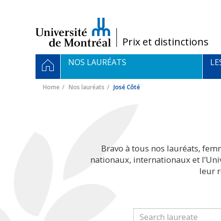
Passer
au
contenu
/
Prix et distinctions
Navigation
HOME
NOS LAURÉATS
LE
principale
Home
Nos lauréats
José Côté
Bravo à tous nos lauréats, fem
nationaux, internationaux et l’Un
leur 