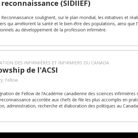
 reconnaissance (SIDIIEF)
 Reconnaissance soulignent, sur le plan mondial, les initiatives et réali
iers qui améliorent la santé et le bien-être des populations, ainsi que 
ionnels au développement de la profession infirmière.
ATION DES INFIRMIÈRES ET INFIRMIERS DU CANADA
owship de l'ACSI
y: Fellow
gnation de Fellow de l’Académie canadienne des sciences infirmières r
reconnaissance accordée aux chefs de file les plus accomplis en prati
on, administration, recherche et élaboration des politiques au Canada