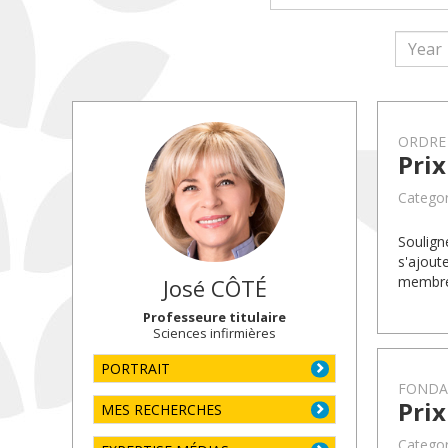
ORDRE 
Prix
Categor
Soulign
s'ajout
membre 
José
CÔTÉ
Professeure titulaire
Sciences infirmières
PORTRAIT
FONDA
Pri
MES RECHERCHES
Categor