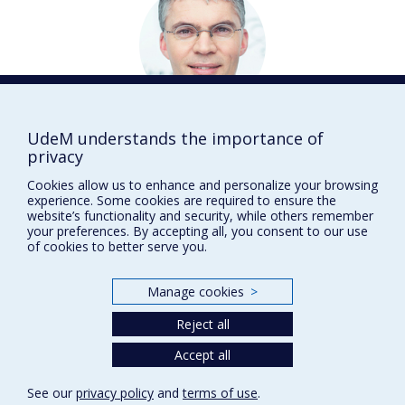
Guy
SAUVAGEAU
UdeM understands the importance of
privacy
Médecine
Cookies allow us to enhance and personalize your browsing
DISTINCTIONS
experience. Some cookies are required to ensure the
website’s functionality and security, while others remember
your preferences. By accepting all, you consent to our use
of cookies to better serve you.
Prix et distinctions
Manage cookies
>
Plan du site
|
Accessibilité
Reject all
Accept all
Privacy
Terms of use
See our
privacy policy
and
terms of use
.