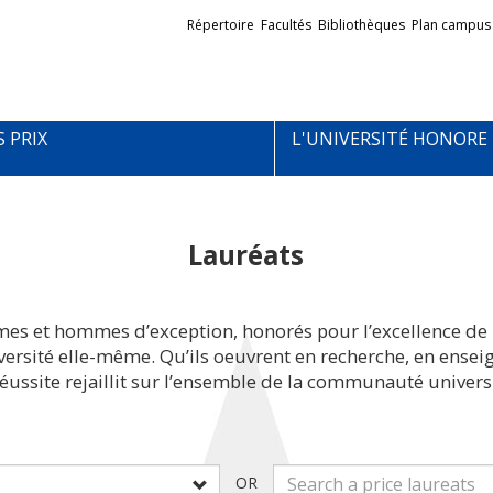
Liens
Répertoire
Facultés
Bibliothèques
Plan campus
externes
S PRIX
L'UNIVERSITÉ HONORE
Lauréats
mes et hommes d’exception, honorés pour l’excellence de 
iversité elle-même. Qu’ils oeuvrent en recherche, en ens
réussite rejaillit sur l’ensemble de la communauté universi
OR