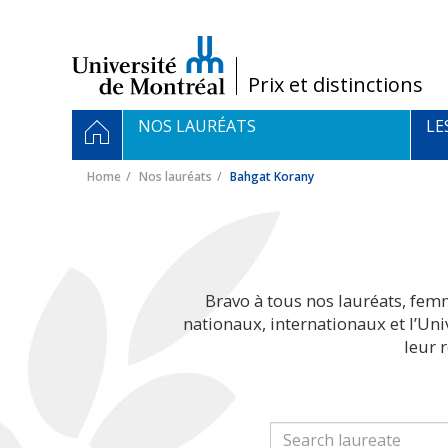
Passer
au
contenu
/
Prix et distinctions
Navigation
HOME
NOS LAURÉATS
LE
principale
Home
Nos lauréats
Bahgat Korany
Bravo à tous nos lauréats, fem
nationaux, internationaux et l’Un
leur 