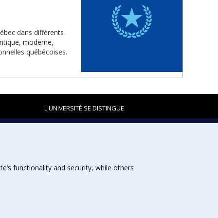
uébec dans différents
antique, moderne,
onnelles québécoises.
L'UNIVERSITÉ SE DISTINGUE
Plan du site
|
Accessibilité
s functionality and security, while others