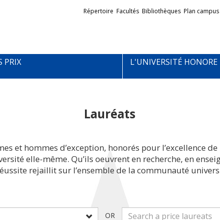
Liens
Répertoire
Facultés
Bibliothèques
Plan campus
externes
S PRIX
L'UNIVERSITÉ HONORE
Lauréats
mes et hommes d’exception, honorés pour l’excellence de 
iversité elle-même. Qu’ils oeuvrent en recherche, en ens
réussite rejaillit sur l’ensemble de la communauté universi
OR