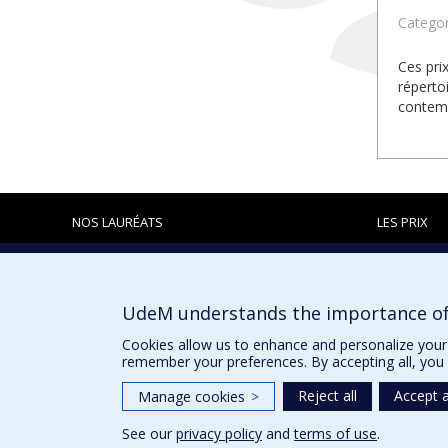
Categor
Ces pri
réperto
contemp
NOS LAURÉATS
LES PRIX
Prix et distinctions
UdeM understands the importance of
Cookies allow us to enhance and personalize your 
remember your preferences. By accepting all, you 
Reject all
Accept a
Manage cookies
>
See our
privacy policy
and
terms of use
.
Privacy
Terms of use
Cookie Settings