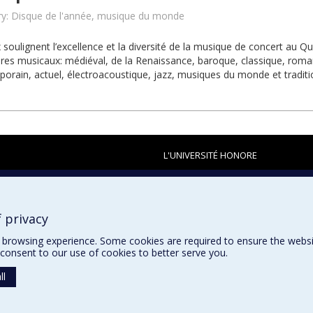
y: Disque de l'année, musique du monde
x soulignent l’excellence et la diversité de la musique de concert au Q
ires musicaux: médiéval, de la Renaissance, baroque, classique, rom
orain, actuel, électroacoustique, jazz, musiques du monde et traditi
L'UNIVERSITÉ HONORE
 privacy
browsing experience. Some cookies are required to ensure the website’
consent to our use of cookies to better serve you.
ll