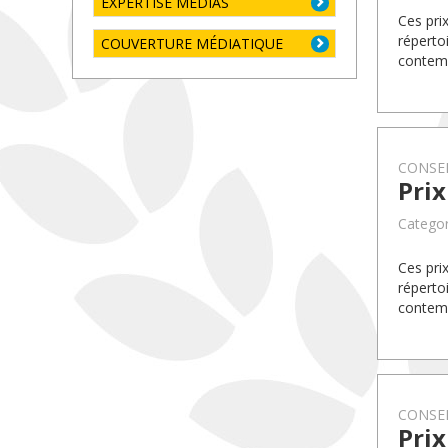
EXPERTISE MÉDIAS
Ces pri
réperto
COUVERTURE MÉDIATIQUE
contemp
CONSEI
Pri
Categor
Ces pri
réperto
contemp
CONSEI
Pri