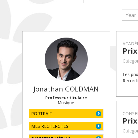
ACADÉM
Prix
Categor
Les pri
Recordi
Jonathan
GOLDMAN
Professeur titulaire
Musique
PORTRAIT
CONSEI
Pri
MES RECHERCHES
Categor