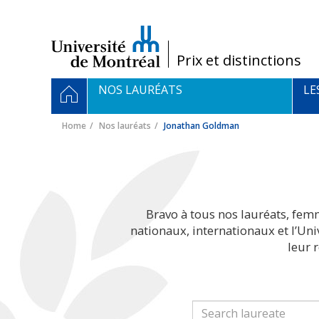
Passer
au
contenu
/
Prix et distinctions
Navigation
HOME
NOS LAURÉATS
LE
principale
Home
Nos lauréats
Jonathan Goldman
Bravo à tous nos lauréats, fem
nationaux, internationaux et l’Un
leur 