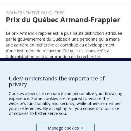
GOUVERNEMENT DU QUÉBEC
Prix du Québec Armand-Frappier
Le prix Armand-Frappier est la plus haute distinction attribuée
par le gouvernement du Québec à une personne qui a mené
une carrière en recherche et contribué au développement
d’une institution de recherche OU qui s’est consacrée à
l’administration ou à la promotion de la recherche.
UdeM understands the importance of
2018
privacy
Cookies allow us to enhance and personalize your browsing
experience. Some cookies are required to ensure the
website’s functionality and security, while others remember
your preferences. By accepting all, you consent to our use
of cookies to better serve you.
Prix et distinctions
Manage cookies
>