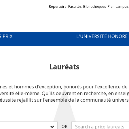
Liens
Répertoire
Facultés
Bibliothèques
Plan campus
externes
S PRIX
L'UNIVERSITÉ HONORE
Lauréats
mes et hommes d’exception, honorés pour l’excellence de 
iversité elle-même. Qu’ils oeuvrent en recherche, en ens
réussite rejaillit sur l’ensemble de la communauté universi
OR