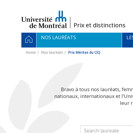
Passer
au
contenu
/
Prix et distinctions
Navigation
HOME
NOS LAURÉATS
LE
principale
Home
Nos lauréats
Prix Mérites du CIQ
Bravo à tous nos lauréats, fem
nationaux, internationaux et l’Un
leur 