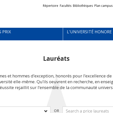
Liens
Répertoire
Facultés
Bibliothèques
Plan campus
externes
S PRIX
L'UNIVERSITÉ HONORE
Lauréats
mes et hommes d’exception, honorés pour l’excellence de 
iversité elle-même. Qu’ils oeuvrent en recherche, en ens
réussite rejaillit sur l’ensemble de la communauté universi
OR