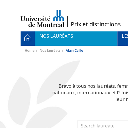
Passer
au
contenu
/
Prix et distinctions
Navigation
HOME
NOS LAURÉATS
LE
principale
Home
Nos lauréats
Alain Caillé
Bravo à tous nos lauréats, fem
nationaux, internationaux et l’Un
leur 