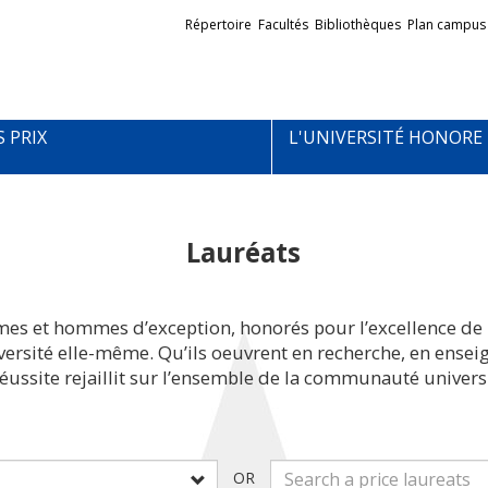
Liens
Répertoire
Facultés
Bibliothèques
Plan campus
externes
S PRIX
L'UNIVERSITÉ HONORE
Lauréats
mes et hommes d’exception, honorés pour l’excellence de 
iversité elle-même. Qu’ils oeuvrent en recherche, en ens
réussite rejaillit sur l’ensemble de la communauté universi
OR