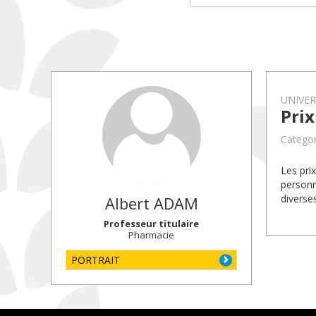
UNIVE
Pri
Categor
Les pri
personn
diverse
Albert
ADAM
Professeur titulaire
Pharmacie
PORTRAIT