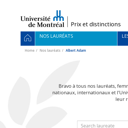
Passer
au
contenu
/
Prix et distinctions
Navigation
HOME
NOS LAURÉATS
LE
principale
Home
Nos lauréats
Albert Adam
Bravo à tous nos lauréats, fem
nationaux, internationaux et l’Un
leur 