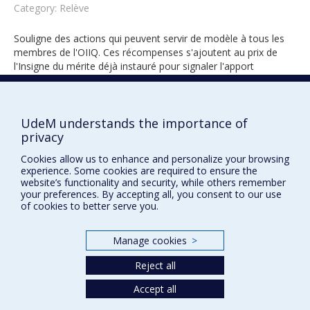
Category: Relève
Souligne des actions qui peuvent servir de modèle à tous les
membres de l'OIIQ. Ces récompenses s'ajoutent au prix de
l'Insigne du mérite déjà instauré pour signaler l'apport
remarquable d'un membre au développement de la profession.
UdeM understands the importance of
privacy
2021
Cookies allow us to enhance and personalize your browsing
experience. Some cookies are required to ensure the
website’s functionality and security, while others remember
your preferences. By accepting all, you consent to our use
of cookies to better serve you.
Manage cookies
>
Prix et distinctions
Reject all
Plan du site
|
Accessibilité
Accept all