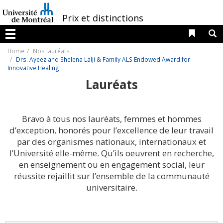
Passer
au
/
Prix et distinctions
contenu
Liens 
R
Menu
Home
Nos lauréats
Drs. Ayeez and Shelena Lalji & Family ALS Endowed Award for
Innovative Healing
Lauréats
Bravo à tous nos lauréats, femmes et hommes
d’exception, honorés pour l’excellence de leur travail
par des organismes nationaux, internationaux et
l’Université elle-même. Qu’ils oeuvrent en recherche,
en enseignement ou en engagement social, leur
réussite rejaillit sur l’ensemble de la communauté
universitaire.