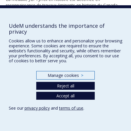
reconnaissance de travaux éminents en histoire du Canada.
UdeM understands the importance of
1948
privacy
Cookies allow us to enhance and personalize your browsing
experience. Some cookies are required to ensure the
website’s functionality and security, while others remember
your preferences. By accepting all, you consent to our use
of cookies to better serve you.
Prix et distinctions
Manage cookies
>
Plan du site
|
Accessibilité
Reject all
Accept all
Privacy
See our
privacy policy
and
terms of use
.
Terms of use
Cookie Settings
Université de
Montréal