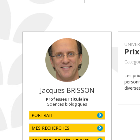
UNIVE
Pri
Categor
Les pri
personn
diverse
Jacques
BRISSON
Professeur titulaire
Sciences biologiques
PORTRAIT
MES RECHERCHES