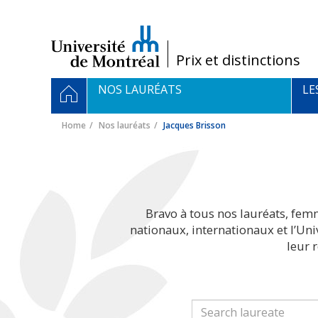
Passer
au
contenu
/
Prix et distinctions
Navigation
HOME
NOS LAURÉATS
LE
principale
Home
Nos lauréats
Jacques Brisson
Bravo à tous nos lauréats, fem
nationaux, internationaux et l’Un
leur 