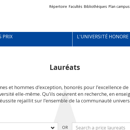
Liens
Répertoire
Facultés
Bibliothèques
Plan campus
externes
S PRIX
L'UNIVERSITÉ HONORE
Lauréats
mes et hommes d’exception, honorés pour l’excellence de 
iversité elle-même. Qu’ils oeuvrent en recherche, en ens
réussite rejaillit sur l’ensemble de la communauté universi
OR