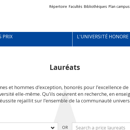
Liens
Répertoire
Facultés
Bibliothèques
Plan campus
externes
S PRIX
L'UNIVERSITÉ HONORE
Lauréats
mes et hommes d’exception, honorés pour l’excellence de 
iversité elle-même. Qu’ils oeuvrent en recherche, en ens
réussite rejaillit sur l’ensemble de la communauté universi
OR