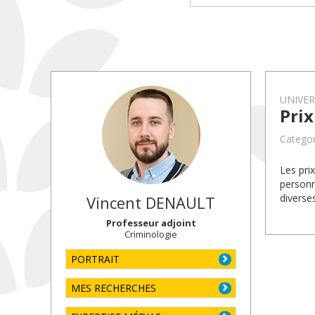
UNIVE
Pri
Categor
Les pri
personn
diverse
Vincent
DENAULT
Professeur adjoint
Criminologie
PORTRAIT
MES RECHERCHES