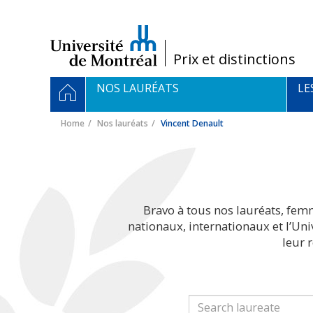
Passer
au
contenu
/
Prix et distinctions
Navigation
HOME
NOS LAURÉATS
LE
principale
Home
Nos lauréats
Vincent Denault
Bravo à tous nos lauréats, fem
nationaux, internationaux et l’Un
leur 