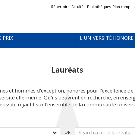
Liens
Répertoire
Facultés
Bibliothèques
Plan campus
externes
S PRIX
L'UNIVERSITÉ HONORE
Lauréats
mes et hommes d’exception, honorés pour l’excellence de 
iversité elle-même. Qu’ils oeuvrent en recherche, en ens
réussite rejaillit sur l’ensemble de la communauté universi
OR