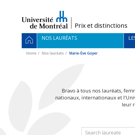
Passer
au
contenu
/
Prix et distinctions
Navigation
HOME
NOS LAURÉATS
LE
principale
Home
Nos lauréats
Marie-Ève Goyer
Bravo à tous nos lauréats, fem
nationaux, internationaux et l’Un
leur 