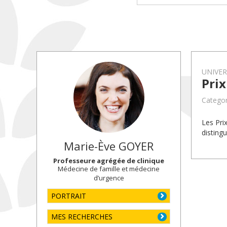
UNIVE
Prix
Categor
Les Pri
disting
Marie-Ève
GOYER
Professeure agrégée de clinique
Médecine de famille et médecine
d’urgence
PORTRAIT
MES RECHERCHES