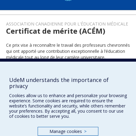
ASSOCIATION CANADIENNE POUR L'ÉDUCATION MÉDICALE
Certificat de mérite (ACÉM)
Ce prix vise à reconnaître le travail des professeurs chevronnés
qui ont apporté une contribution exceptionnelle à l’éducation
médicale tout au long de leur carrière universitaire.
UdeM understands the importance of
2006
privacy
Cookies allow us to enhance and personalize your browsing
experience. Some cookies are required to ensure the
website’s functionality and security, while others remember
your preferences. By accepting all, you consent to our use
of cookies to better serve you.
Prix et distinctions
Manage cookies
>