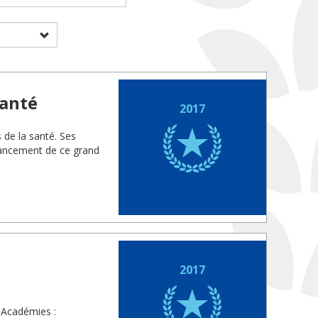
santé
2017
s de la santé. Ses
vancement de ce grand
2017
 Académies :