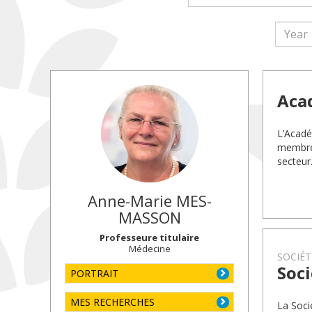
Aca
L’Académ
membres
secteur
Anne-Marie
MES-
MASSON
Professeure titulaire
Médecine
SOCIÉT
Soci
PORTRAIT
MES RECHERCHES
La Soci