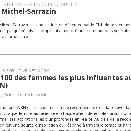
E RECHERCHES CLINIQUES DU QUÉBEC
 Michel-Sarrazin
 Michel-Sarrazin est une distinction décernée par le Club de recherche
ntifique québécois accompli qui a apporté une contribution significati
he biomédicale
'S EXECUTIVE NETWORK
100 des femmes les plus influentes 
N)
y: Science et technologie
r un prix WXN est plus qu'une simple récompense, c'est la preuve du po
en chaque femme audacieuse et chaque allié indéfectible qui surmonte
rmer ses aspirations les plus profondes en réalité. Au-delà de la reco
tion est une source d'inspiration qui résonne à travers le temps et à t
lauréat est la preuve de ce qui est possible pour des millions d'autres