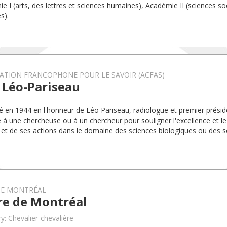
e I (arts, des lettres et sciences humaines), Académie II (sciences soc
s).
ATION FRANCOPHONE POUR LE SAVOIR (ACFAS)
 Léo-Pariseau
éé en 1944 en l'honneur de Léo Pariseau, radiologue et premier préside
 à une chercheuse ou à un chercheur pour souligner l'excellence et 
 et de ses actions dans le domaine des sciences biologiques ou des sc
DE MONTRÉAL
re de Montréal
y: Chevalier-chevalière