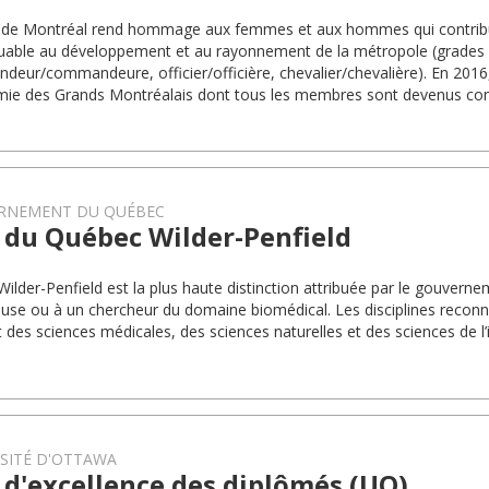
e de Montréal rend hommage aux femmes et aux hommes qui contrib
able au développement et au rayonnement de la métropole (grades
eur/commandeure, officier/officière, chevalier/chevalière). En 2016, il
mie des Grands Montréalais dont tous les membres sont devenus c
RNEMENT DU QUÉBEC
 du Québec Wilder-Penfield
 Wilder-Penfield est la plus haute distinction attribuée par le gouver
use ou à un chercheur du domaine biomédical. Les disciplines reconnu
t des sciences médicales, des sciences naturelles et des sciences de l’i
SITÉ D'OTTAWA
 d'excellence des diplômés (UO)