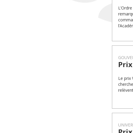
L’Ordr
remarqu
command
l’Acadé
GOUVE
Prix
Le prix
cherche
relèven
UNIVER
Prix