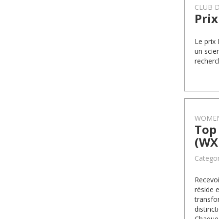
CLUB D
Prix
Le prix
un scie
recherc
WOMEN
Top 
(WX
Categor
Recevoi
réside 
transfo
distinc
Chaque 