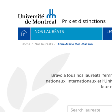
Passer
au
contenu
/
Prix et distinctions
Navigation
HOME
NOS LAURÉATS
LE
principale
Home
Nos lauréats
Anne-Marie Mes-Masson
Bravo à tous nos lauréats, fem
nationaux, internationaux et l’Un
leur 