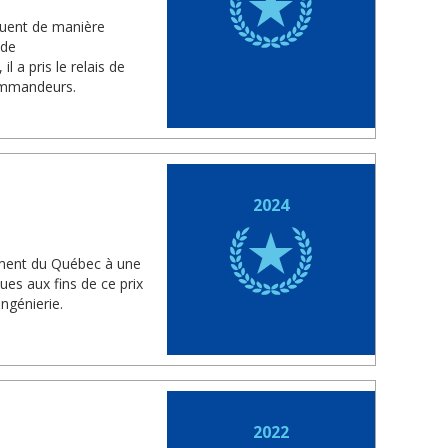
uent de manière
 de
 a pris le relais de
ommandeurs.
2024
nement du Québec à une
es aux fins de ce prix
ngénierie.
2022