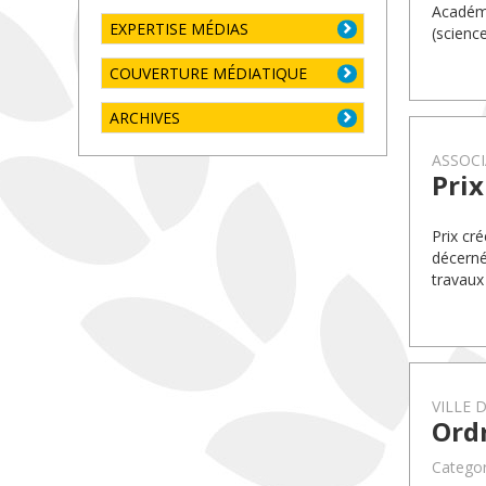
Académi
EXPERTISE MÉDIAS
(science
COUVERTURE MÉDIATIQUE
ARCHIVES
ASSOCI
Prix
Prix cr
décerné
travaux
VILLE 
Ord
Categor