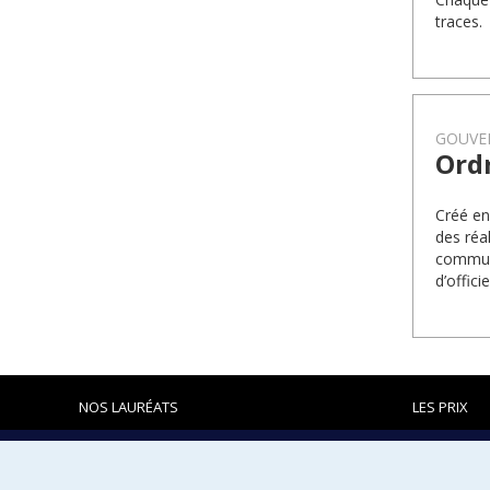
traces.
GOUVE
Ord
Créé en
des réa
communa
d’offic
NOS LAURÉATS
LES PRIX