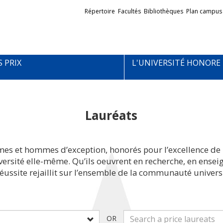
Liens
Répertoire
Facultés
Bibliothèques
Plan campus
externes
S PRIX
L'UNIVERSITÉ HONORE
Lauréats
mes et hommes d’exception, honorés pour l’excellence de 
iversité elle-même. Qu’ils oeuvrent en recherche, en ens
réussite rejaillit sur l’ensemble de la communauté universi
OR