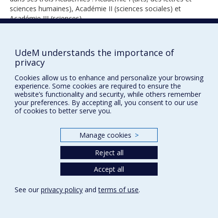
sciences humaines), Académie II (sciences sociales) et
Académie III (sciences).
UdeM understands the importance of
1994
privacy
Cookies allow us to enhance and personalize your browsing
experience. Some cookies are required to ensure the
website’s functionality and security, while others remember
your preferences. By accepting all, you consent to our use
of cookies to better serve you.
Prix et distinctions
Manage cookies
>
Plan du site
|
Accessibilité
Reject all
Accept all
Privacy
See our
privacy policy
and
terms of use
.
Terms of use
Cookie Settings
Université de