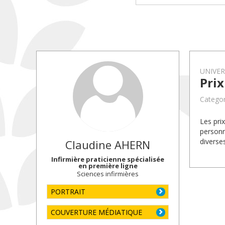
UNIVE
Pri
Categor
Les pri
personn
diverse
Claudine
AHERN
Infirmière praticienne spécialisée
en première ligne
Sciences infirmières
PORTRAIT
COUVERTURE MÉDIATIQUE