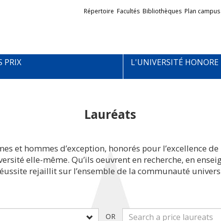
Liens
Répertoire
Facultés
Bibliothèques
Plan campus
externes
S PRIX
L'UNIVERSITÉ HONORE
Lauréats
mes et hommes d’exception, honorés pour l’excellence de 
iversité elle-même. Qu’ils oeuvrent en recherche, en ens
réussite rejaillit sur l’ensemble de la communauté universi
OR