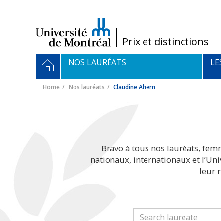
Passer
au
contenu
/
Prix et distinctions
Navigation
HOME
NOS LAURÉATS
LE
principale
Home
Nos lauréats
Claudine Ahern
Bravo à tous nos lauréats, fem
nationaux, internationaux et l’Un
leur 