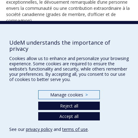
exceptionnelles, le dévouement remarquable d’une personne
envers la communauté ou une contribution extraordinaire à la
société canadienne (grades de membre, d’officier et de
compagnon).
UdeM understands the importance of
2002
privacy
Cookies allow us to enhance and personalize your browsing
experience. Some cookies are required to ensure the
website’s functionality and security, while others remember
your preferences. By accepting all, you consent to our use
of cookies to better serve you.
Prix et distinctions
Manage cookies
>
Plan du site
|
Accessibilité
Reject all
Accept all
Privacy
See our
privacy policy
and
terms of use
.
Terms of use