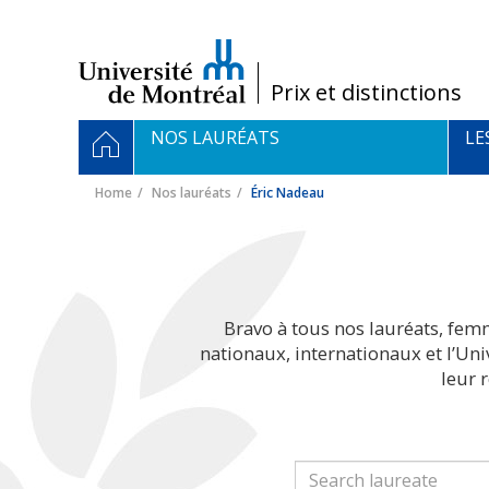
Passer
au
contenu
/
Prix et distinctions
Navigation
HOME
NOS LAURÉATS
LE
principale
Home
Nos lauréats
Éric Nadeau
Bravo à tous nos lauréats, fem
nationaux, internationaux et l’Un
leur 