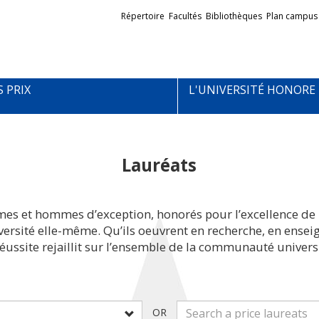
Liens
Répertoire
Facultés
Bibliothèques
Plan campus
externes
S PRIX
L'UNIVERSITÉ HONORE
Lauréats
mes et hommes d’exception, honorés pour l’excellence de 
iversité elle-même. Qu’ils oeuvrent en recherche, en ens
réussite rejaillit sur l’ensemble de la communauté universi
OR