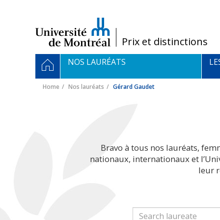
Passer
au
contenu
/
Prix et distinctions
Navigation
HOME
NOS LAURÉATS
LE
principale
Home
Nos lauréats
Gérard Gaudet
Bravo à tous nos lauréats, fem
nationaux, internationaux et l’Un
leur 