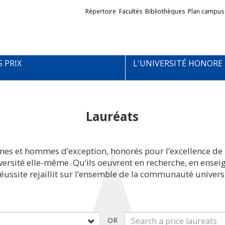
Liens
Répertoire
Facultés
Bibliothèques
Plan campus
externes
S PRIX
L'UNIVERSITÉ HONORE
Lauréats
mes et hommes d’exception, honorés pour l’excellence de 
iversité elle-même. Qu’ils oeuvrent en recherche, en ens
réussite rejaillit sur l’ensemble de la communauté universi
OR