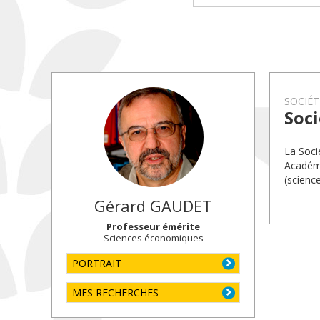
SOCIÉT
Soci
La Soci
Académi
(science
Gérard
GAUDET
Professeur émérite
Sciences économiques
PORTRAIT
MES RECHERCHES