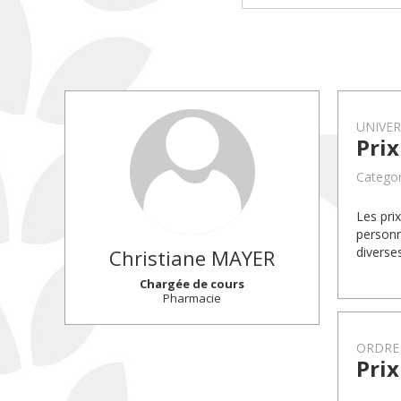
UNIVE
Pri
Categor
Les pri
personn
diverse
Christiane
MAYER
Chargée de cours
Pharmacie
ORDRE
Prix