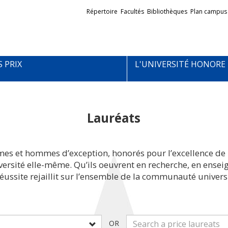
Liens
Répertoire
Facultés
Bibliothèques
Plan campus
externes
S PRIX
L'UNIVERSITÉ HONORE
Lauréats
mes et hommes d’exception, honorés pour l’excellence de 
iversité elle-même. Qu’ils oeuvrent en recherche, en ens
réussite rejaillit sur l’ensemble de la communauté universi
OR