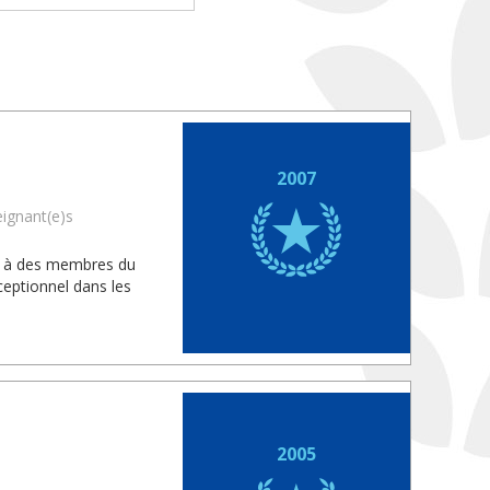
2007
eignant(e)s
is à des membres du
eptionnel dans les
2005