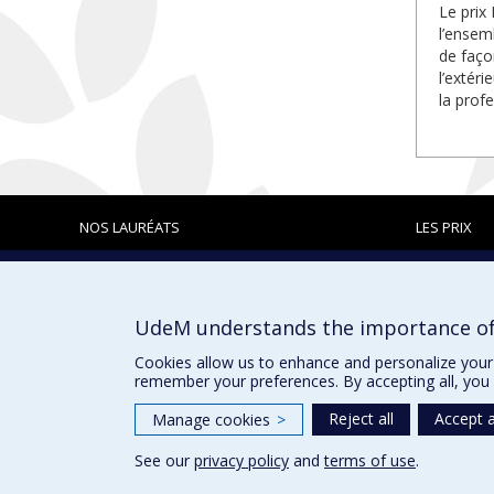
Le prix
l’ensem
de faço
l’extér
la profe
NOS LAURÉATS
LES PRIX
Prix et distinctions
UdeM understands the importance of
Cookies allow us to enhance and personalize your 
remember your preferences. By accepting all, you 
Reject all
Accept a
Manage cookies
>
See our
privacy policy
and
terms of use
.
Privacy
Terms of use
Cookie Settings