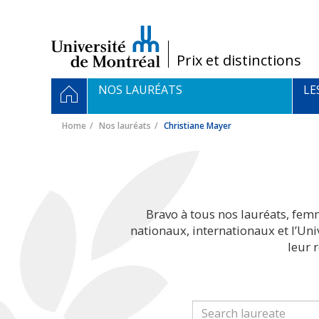
Passer
au
contenu
/
Prix et distinctions
Navigation
HOME
NOS LAURÉATS
LE
principale
Home
Nos lauréats
Christiane Mayer
Bravo à tous nos lauréats, fem
nationaux, internationaux et l’Un
leur 