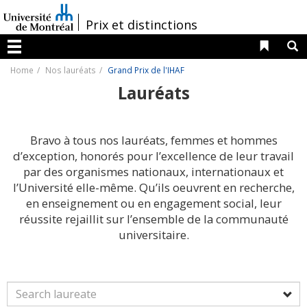
Passer
au
/
Prix et distinctions
contenu
Liens 
R
Menu
Home
Nos lauréats
Grand Prix de l'IHAF
Lauréats
Bravo à tous nos lauréats, femmes et hommes
d’exception, honorés pour l’excellence de leur travail
par des organismes nationaux, internationaux et
l’Université elle-même. Qu’ils oeuvrent en recherche,
en enseignement ou en engagement social, leur
réussite rejaillit sur l’ensemble de la communauté
universitaire.