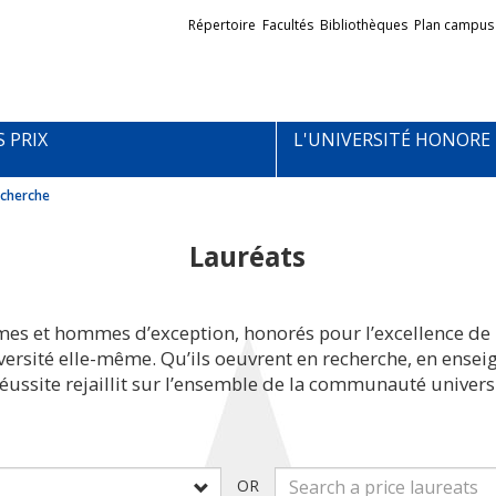
Liens
Répertoire
Facultés
Bibliothèques
Plan campus
externes
S PRIX
L'UNIVERSITÉ HONORE
cherche
Lauréats
mes et hommes d’exception, honorés pour l’excellence de 
iversité elle-même. Qu’ils oeuvrent en recherche, en ens
réussite rejaillit sur l’ensemble de la communauté universi
OR