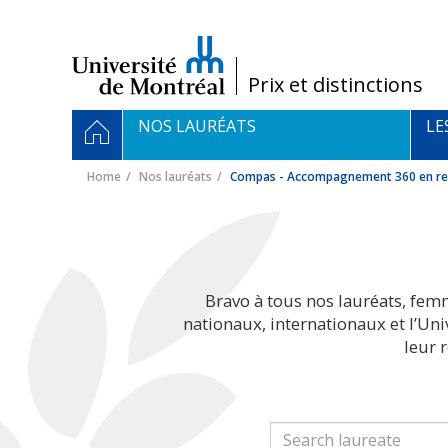
Passer
au
contenu
/
Prix et distinctions
Navigation
HOME
NOS LAURÉATS
LE
principale
Home
Nos lauréats
Compas - Accompagnement 360 en re
Bravo à tous nos lauréats, fem
nationaux, internationaux et l’Un
leur 