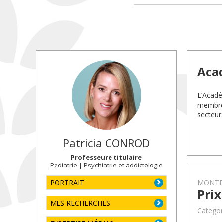
Aca
L’Académ
membres
secteur
Patricia
CONROD
Professeure titulaire
Pédiatrie | Psychiatrie et addictologie
PORTRAIT
MONTR
Prix
MES RECHERCHES
Categor