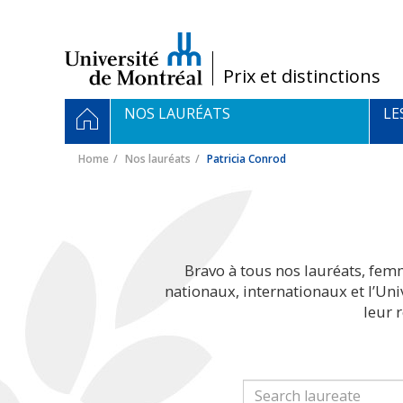
Passer
au
contenu
/
Prix et distinctions
Navigation
HOME
NOS LAURÉATS
LE
principale
Home
Nos lauréats
Patricia Conrod
Bravo à tous nos lauréats, fem
nationaux, internationaux et l’Un
leur 