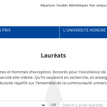
Liens
Répertoire
Facultés
Bibliothèques
Plan campus
externes
S PRIX
L'UNIVERSITÉ HONORE
Lauréats
mes et hommes d’exception, honorés pour l’excellence de 
iversité elle-même. Qu’ils oeuvrent en recherche, en ens
réussite rejaillit sur l’ensemble de la communauté universi
OR