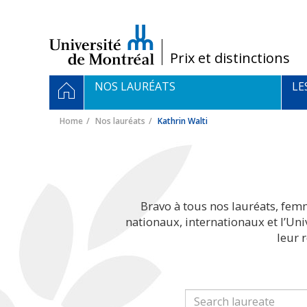
Passer
au
contenu
/
Prix et distinctions
Navigation
HOME
NOS LAURÉATS
LE
principale
Home
Nos lauréats
Kathrin Walti
Bravo à tous nos lauréats, fem
nationaux, internationaux et l’Un
leur 