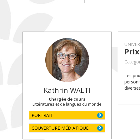
UNIVE
Pri
Categor
Les pri
personn
diverse
Kathrin
WALTI
Chargée de cours
Littératures et de langues du monde
PORTRAIT
COUVERTURE MÉDIATIQUE