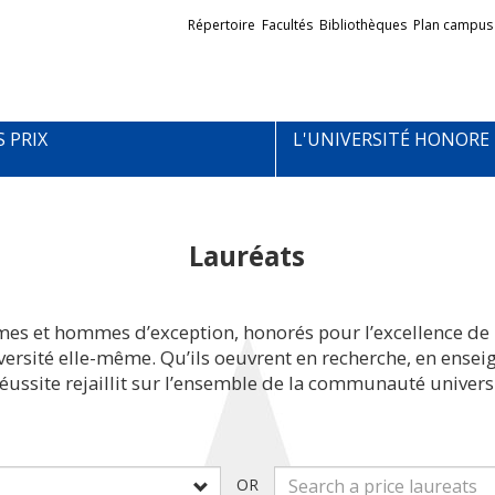
Liens
Répertoire
Facultés
Bibliothèques
Plan campus
externes
S PRIX
L'UNIVERSITÉ HONORE
Lauréats
mes et hommes d’exception, honorés pour l’excellence de 
iversité elle-même. Qu’ils oeuvrent en recherche, en ens
réussite rejaillit sur l’ensemble de la communauté universi
OR