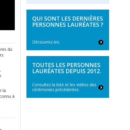
QUI SONT LES DERNIÈRES
PERSONNES LAURÉATES ?
Découvrez-les.
bres du
rs
TOUTES LES PERSONNES
LAURÉATES DEPUIS 2012.
,
n
Consultez la liste et les vidéos des
cérémonies précédentes.
e la
econnu à
e