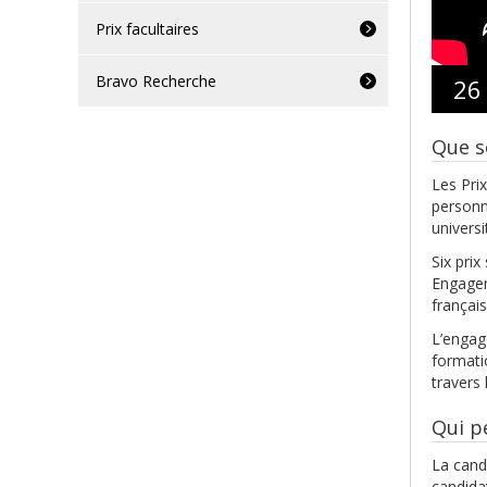
Prix facultaires
Bravo Recherche
26
Que s
Les Pri
personn
universi
Six prix
Engagem
français
L’engag
formati
travers
Qui p
La cand
candida