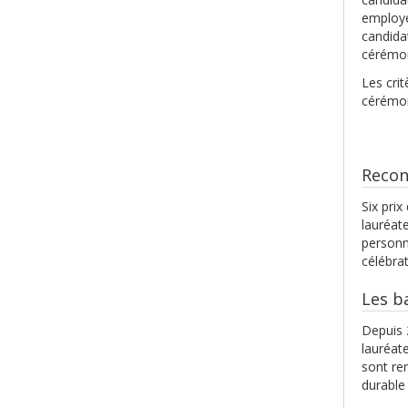
employé
candida
cérémon
Les crit
cérémon
Recon
Six pri
lauréat
personn
célébrat
Les b
Depuis 
lauréat
sont re
durable