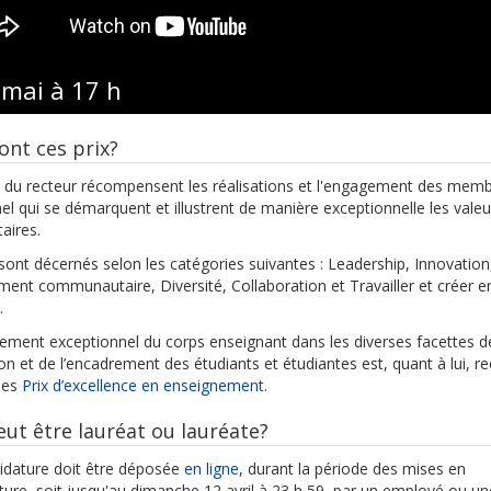
 mai à 17 h
ont ces prix?
x du recteur récompensent les réalisations et l'engagement des mem
el qui se démarquent et illustrent de manière exceptionnelle les valeu
taires.
 sont décernés selon les catégories suivantes : Leadership, Innovation
ent communautaire, Diversité, Collaboration et Travailler et créer e
.
ement exceptionnel du corps enseignant dans les diverses facettes d
on et de l’encadrement des étudiants et étudiantes est, quant à lui, r
 les
Prix d’excellence en enseignement
.
eut être lauréat ou lauréate?
idature doit être déposée
en ligne
, durant la période des mises en
ture, soit jusqu'au dimanche 12 avril à 23 h 59, par un employé ou un