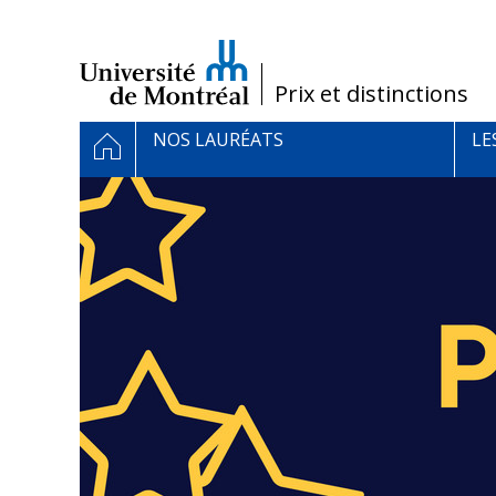
Passer
au
contenu
/
Prix et distinctions
Navigation
ACCUEIL
NOS LAURÉATS
LE
principale