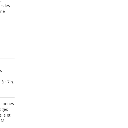
es les
une
es
 à 17 h.
ersonnes
adges
lle et
eM.