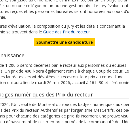
e, un ou une collègue ou un ou une gestionnaire. Le jury évalue tout
tures reçues et les personnes lauréates seront honorées au cours d'
ie.
ères d’évaluation, la composition du jury et les détails concernant la
ie se trouvent dans le
Guide des Prix du recteur
.
Soumettre une candidature
naissance
x de 1 200 $ seront décernés par le recteur aux personnes ou équipes
es. Un prix de 400 $ sera également remis à chaque Coup de cœur. L
es lauréates seront dévoilées et recevront leur prix au cours d'une
ion qui aura lieu le mardi 26 mai 2026, accueil à 16 h 30 et cérémonie
adges numériques des Prix du recteur
2026, l’Université de Montréal octroie des badges numériques aux p
es des Prix du recteur. Authentifiés par l’organisme MesCertifs, ces b
mis pour chacune des catégories de prix. Ils incarnent une preuve visue
 du dépassement de ces membres primés de la communauté de l’Ud