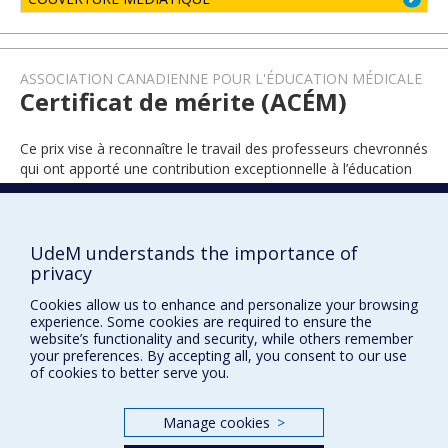
ASSOCIATION CANADIENNE POUR L'ÉDUCATION MÉDICALE
Certificat de mérite (ACÉM)
Ce prix vise à reconnaître le travail des professeurs chevronnés
qui ont apporté une contribution exceptionnelle à l’éducation
médicale tout au long de leur carrière universitaire.
UdeM understands the importance of
2011
privacy
Cookies allow us to enhance and personalize your browsing
experience. Some cookies are required to ensure the
website’s functionality and security, while others remember
your preferences. By accepting all, you consent to our use
of cookies to better serve you.
Manage cookies
>
Prix et distinctions