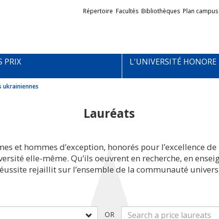
Liens
Répertoire
Facultés
Bibliothèques
Plan campus
externes
S PRIX
L'UNIVERSITÉ HONORE
s ukrainiennes
Lauréats
mes et hommes d’exception, honorés pour l’excellence de 
iversité elle-même. Qu’ils oeuvrent en recherche, en ens
réussite rejaillit sur l’ensemble de la communauté universi
OR