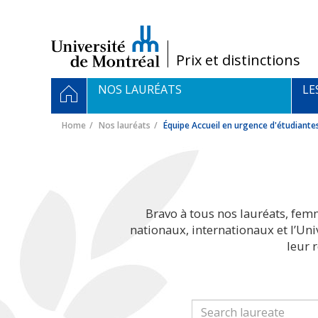
Passer
au
contenu
/
Prix et distinctions
Navigation
HOME
NOS LAURÉATS
LE
principale
Home
Nos lauréats
Équipe Accueil en urgence d'étudiante
Bravo à tous nos lauréats, fem
nationaux, internationaux et l’Un
leur 