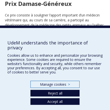
Prix Damase-Généreux
Ce prix consiste à souligner l’apport important d’un médecin
vétérinaire qui, au cours de sa carrière, a participé au
développement de la médecine des petits animaux au Québec.
UdeM understands the importance of
2019
privacy
Cookies allow us to enhance and personalize your browsing
experience. Some cookies are required to ensure the
website’s functionality and security, while others remember
your preferences. By accepting all, you consent to our use
of cookies to better serve you.
Prix et distinctions
Manage cookies
>
Plan du site
|
Accessibilité
Reject all
Accept all
Privacy