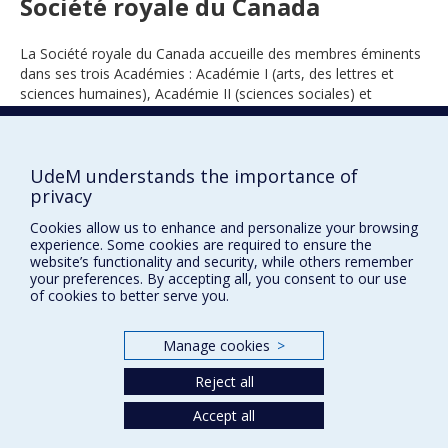
Société royale du Canada
La Société royale du Canada accueille des membres éminents
dans ses trois Académies : Académie I (arts, des lettres et
sciences humaines), Académie II (sciences sociales) et
Académie III (sciences).
UdeM understands the importance of
privacy
2013
Cookies allow us to enhance and personalize your browsing
experience. Some cookies are required to ensure the
website’s functionality and security, while others remember
your preferences. By accepting all, you consent to our use
of cookies to better serve you.
Manage cookies
>
Prix et distinctions
Reject all
Plan du site
|
Accessibilité
Accept all