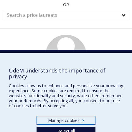
OR
UdeM understands the importance of
privacy
Anne
BOUCHER
Cookies allow us to enhance and personalize your browsing
experience. Some cookies are required to ensure the
Étudiante
website’s functionality and security, while others remember
Physique
your preferences. By accepting all, you consent to our use
of cookies to better serve you.
Manage cookies
>
Prix et distinctions
Reject all