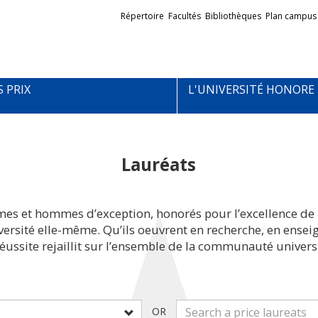
Liens
Répertoire
Facultés
Bibliothèques
Plan campus
externes
S PRIX
L'UNIVERSITÉ HONORE
Lauréats
mes et hommes d’exception, honorés pour l’excellence de 
iversité elle-même. Qu’ils oeuvrent en recherche, en ens
réussite rejaillit sur l’ensemble de la communauté universi
OR