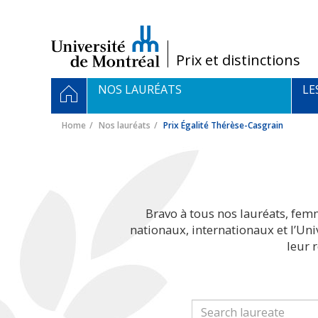
Passer
au
contenu
/
Prix et distinctions
Navigation
HOME
NOS LAURÉATS
LE
principale
Home
Nos lauréats
Prix Égalité Thérèse-Casgrain
Bravo à tous nos lauréats, fem
nationaux, internationaux et l’Un
leur 