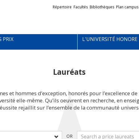
Liens
Répertoire
Facultés
Bibliothèques
Plan campus
externes
S PRIX
L'UNIVERSITÉ HONORE
Lauréats
mes et hommes d’exception, honorés pour l’excellence de 
iversité elle-même. Qu’ils oeuvrent en recherche, en ens
réussite rejaillit sur l’ensemble de la communauté universi
OR