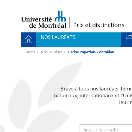
Passer
au
contenu
/
Prix et distinctions
Navigation
HOME
NOS LAURÉATS
LE
principale
Home
Nos lauréats
Garine Papazian-Zohrabian
Bravo à tous nos lauréats, fem
nationaux, internationaux et l’Un
leur 