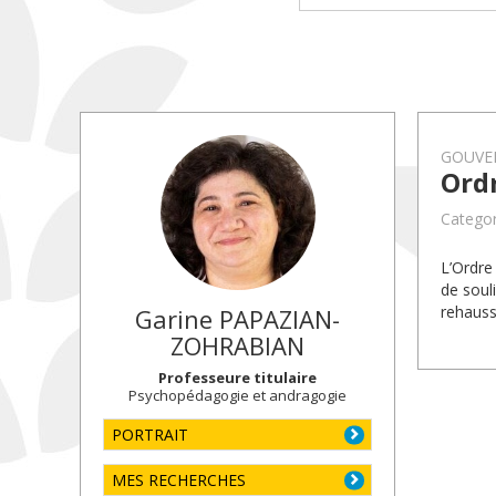
GOUVE
Ordr
Catego
L’Ordre
de souli
rehauss
Garine
PAPAZIAN-
ZOHRABIAN
Professeure titulaire
Psychopédagogie et andragogie
PORTRAIT
MES RECHERCHES