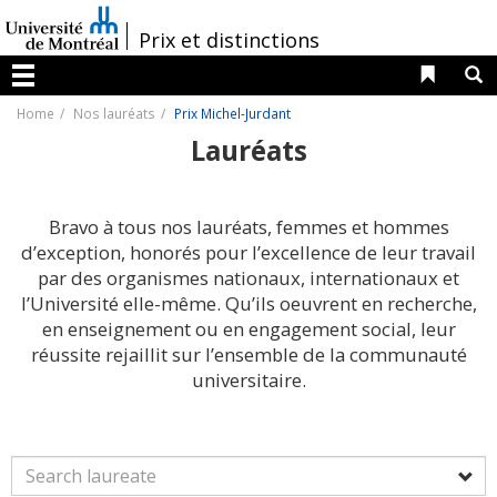
Passer
au
/
Prix et distinctions
contenu
Liens 
R
Menu
Home
Nos lauréats
Prix Michel-Jurdant
Lauréats
Bravo à tous nos lauréats, femmes et hommes
d’exception, honorés pour l’excellence de leur travail
par des organismes nationaux, internationaux et
l’Université elle-même. Qu’ils oeuvrent en recherche,
en enseignement ou en engagement social, leur
réussite rejaillit sur l’ensemble de la communauté
universitaire.